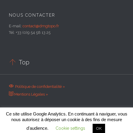
NOUS CONTACTER
E-mail:
contact@dmgtopo.fr
Tél: +33 (0)9 54 58 13 25

Top

Politique de confidentialité »

Mentions Légales »
Ce site utilise Google Analytics. En continuant à naviguer, vous
nous autorisez à déposer un cookie à des fins de mesure
© 2020 Site conçu et référencé par
DESMODY.COM
d'audience.
Cookie settings
OK